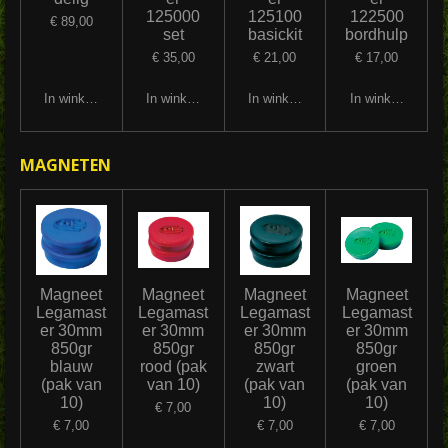
125000
125100
122500
€ 89,00
set
basickit
bordhulp
€ 35,00
€ 21,00
€ 17,00
In winkelwagen
In winkelwagen
In winkelwagen
In winkelwagen
MAGNETEN
Magneet
Magneet
Magneet
Magneet
Legamast
Legamast
Legamast
Legamast
er 30mm
er 30mm
er 30mm
er 30mm
850gr
850gr
850gr
850gr
blauw
rood (pak
zwart
groen
(pak van
van 10)
(pak van
(pak van
10)
10)
10)
€ 7,00
€ 7,00
€ 7,00
€ 7,00