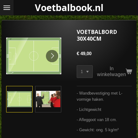
Voetbalbook.nl
Ga
direct
naar
de
hoofdinhoud
VOETBALBORD
30X40CM
€ 49,00
In
winkelwagen
- Wandbevestiging met L-
vormige haken.
- Lichtgewicht
- Afleggoot van 18 cm.
- Gewicht: ong. 5 kg/m²