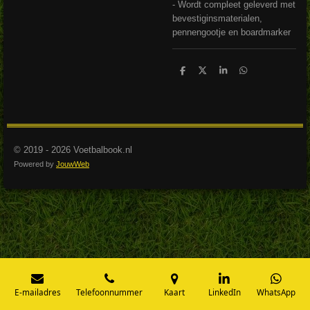
- Wordt compleet geleverd met
bevestiginsmaterialen,
pennengootje en boardmarker
D
D
S
D
e
e
h
e
l
e
a
l
e
l
r
e
n
e
n
© 2019 - 2026 Voetbalbook.nl
Powered by
JouwWeb
E-mailadres
Telefoonnummer
Kaart
LinkedIn
WhatsApp