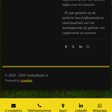
tegen zuur en krassen.
- 25 jaar garantie op de
perfecte beschrijfbaarheid en
uitwisbaarheid van het
bordoppervlak bij gebruik van
Legamaster accesoires.
D
D
S
D
e
e
h
e
l
e
a
l
e
l
r
e
n
e
n
© 2019 - 2026 Voetbalbook.nl
Powered by
JouwWeb
E-mailadres
Telefoonnummer
Kaart
LinkedIn
WhatsApp