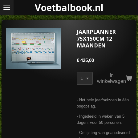
Voetbalbook.nl
Ga
direct
naar
de
hoofdinhoud
JAARPLANNER
75X150CM 12
MAANDEN
€ 425,00
In
winkelwagen
- Het hele jaar/seizoen in één
oogopslag.
- Ingedeeld in weken van 5
dagen, voor 50 personen.
- Omlijsting van geanodiseerd