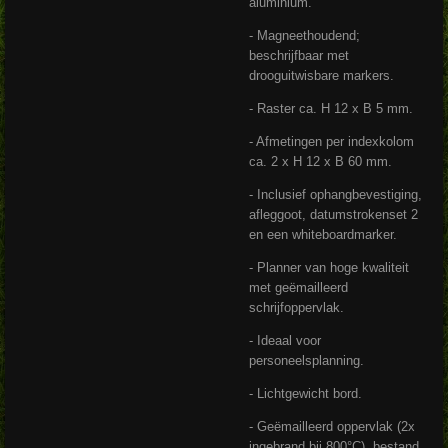
aluminium.
- Magneethoudend;
beschrijfbaar met
drooguitwisbare markers.
- Raster ca. H 12 x B 5 mm.
- Afmetingen per indexkolom
ca. 2 x H 12 x B 60 mm.
- Inclusief ophangbevestiging,
afleggoot, datumstrokenset 2
en een whiteboardmarker.
- Planner van hoge kwaliteit
met geëmailleerd
schrijfoppervlak.
- Ideaal voor
personeelsplanning.
- Lichtgewicht bord.
- Geëmailleerd oppervlak (2x
ingebrand bij 800°C), bestand